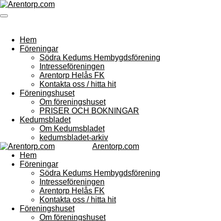
Hoppa
till
huvudinnehållet
Hem
Föreningar
Södra Kedums Hembygdsförening
Intresseföreningen
Arentorp Helås FK
Kontakta oss / hitta hit
Föreningshuset
Om föreningshuset
PRISER OCH BOKNINGAR
Kedumsbladet
Om Kedumsbladet
kedumsbladet-arkiv
Arentorp.com
Hem
Föreningar
Södra Kedums Hembygdsförening
Intresseföreningen
Arentorp Helås FK
Kontakta oss / hitta hit
Föreningshuset
Om föreningshuset